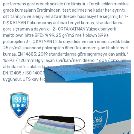
performans gösterecek şekilde üretilmiştir. •Tercih edilen medikal
grade kumaşların üretiminden, test edilmesine kadar her ayrıntı,
cilt tahrişini ve alerjiyi en aza indirecek hassasiyetle seçilmiştir. 1-
DIŞ KATMAN Dokunmamış antibakteriyel kumaş. standartlarına
göre sıçramaya dayanıklı. 2- ORTA KATMAN Yüksek bariyerli
meltblown filtre BFE> % 99. 25 gr/m2 melt blown %99+
polipropilen 3- İÇ KATMAN Cilde duyarlıdır ve nem emici özelliktedir.
25 gr/m2 spunbond polipropilen fiber Dokunmamış antibakteriyel
kumaş. EN 14683: 2019 standartlarına göre sıçramaya dayanıklı. *
16kPa / 120 mm Hg’yi aşan sıvı/kan/nem direnci * 60a / cm2’nin
altında nefes alabilirlik basınç * CE Belgesi * ISO 9001: 2008 / ISO
EN 13485 / ISO 14001 / ISO 10002 / ISO 45001 / EN 14683: 2019’a
uygundur. UTS kayıtlıdır.