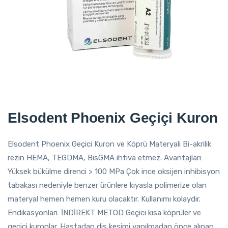
Elsodent Phoenix Geçiçi Kuron
Elsodent Phoenix Geçici Kuron ve Köprü Materyali Bi-akrilik
rezin HEMA, TEGDMA, BisGMA ihtiva etmez. Avantajları:
Yüksek bükülme direnci > 100 MPa Çok ince oksijen inhibisyon
tabakası nedeniyle benzer ürünlere kıyasla polimerize olan
materyal hemen hemen kuru olacaktır. Kullanımı kolaydır.
Endikasyonları: İNDİREKT METOD Geçici kısa köprüler ve
geçici kuronlar. Hastadan diş kesimi yapılmadan önce alınan